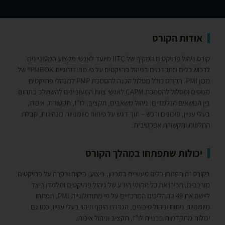
אודות הקורס
קורס ניהול פרויקטים המקיף של IITC מיועד לאנשי מקצוע המעוניינים
לרכוש כלים מתקדמים בניהול פרויקטים על פי מתודולוגיית PMBOK® של
מכון PMI. הקורס כולל מסלול הכנה להסמכת PMP למנהלי פרויקטים
מנוסים ומסלול להסמכת CAPM לאנשי צוות המעוניינים להשתלב בתחום.
בין הנושאים הנלמדים: ניהול משאבים, תקציב, לו”ז, תקשורת, איכות,
בעלי עניין, סיכונים ורכש – תוך דגש על פיתוח מיומנויות מנהיגות, קבלת
החלטות ותקשורת אפקטיבית.
יכולות שתפתחו במהלך הקורס
בקורס זה תפתחו כלים מעשיים בתכנון, ביצוע, פיקוח ובקרה על פרויקטים
מורכבים, תכירו את כל תחומי הידע של ניהול פרויקטים ותלמדו כיצד
ליישם את 49 התהליכים המרכזיים על פי מתודולוגיית PMI. תפתחו
מיומנויות ניתוח וניהול סיכונים, הגדרת היקף וזיהוי בעלי עניין, כמו גם
יכולות מתקדמות בבניית לו”ז, תקציב וניהול איכות.