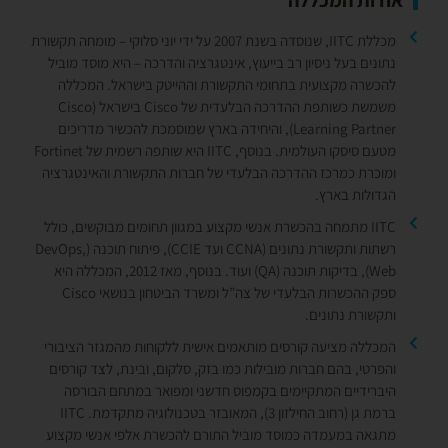
אודות המכללה
מכללת IITC, שנוסדה בשנת 2007 על ידי יוני סלוקי – מומחה תקשורת
נתונים בעל ניסיון רב בייעוץ, אינטגרציה והדרכה – היא מוסד מוביל
להכשרה מקצועית בתחומי התקשורת וההייטק בישראל. המכללה
משמשת כשותפת ההדרכה הבלעדית של Cisco בישראל (Cisco
Learning Partner), והיחידה בארץ שמוסמכת להכשיר מדריכים
מטעם סיסקו העולמית. בנוסף, IITC היא שותפה רשמית של Fortinet
ומוכרת כמרכז ההדרכה הבלעדי של חברות התקשורת והאינטגרציה
הגדולות בארץ.
IITC מתמחה בהכשרת אנשי מקצוע במגוון תחומים מבוקשים, כולל
רשתות ותקשורת נתונים (CCNA ועד CCIE), פיתוח תוכנה (DevOps,
Web), בדיקות תוכנה (QA) ועוד. בנוסף, מאז 2012, המכללה היא
ספק ההכשרות הבלעדי של צה”ל ומשרד הביטחון בנושאי Cisco
ותקשורת נתונים.
המכללה מציעה קורסים מותאמים אישית ללקוחות מהמגזר הציבורי
והפרטי, בהם חברות מובילות כמו בזק, סלקום, ובינת, לצד קורסים
היברידיים המתקיימים בקמפוס חדשני ומפואר במתחם הבורסה
ברמת גן (רחוב החילזון 3), המאובזר בטכנולוגיה מתקדמת. IITC
מתגאה במעמדה כמוסד מוביל התורם להכשרת אלפי אנשי מקצוע