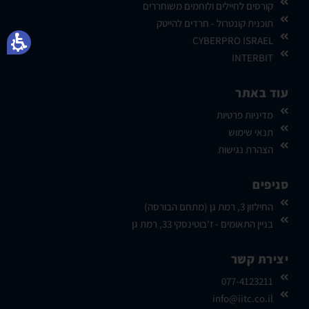
קורסים לחיילים ולוחמים משוחררים
תוכנית קונטרול - חרדים להייטק
CYBERPRO ISRAEL
INTERBIT
עוד באתר
מדיניות פרטיות
תנאי שימוש
הצהרת נגישות
סניפים
החילזון 3, רמת גן (מתחם הבורסה)
בניין התאומים - ז'בוטינסקי 33, רמת גן
יצירת קשר
077-4123211
info@iitc.co.il